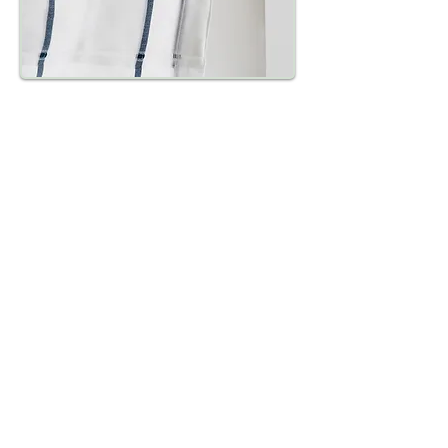
​KAILLY
contact method
Tel:
02-2997-1471
Fax:
02-2992-2423
Email:
kailly@kailly.com.tw
Line ID: @kailly