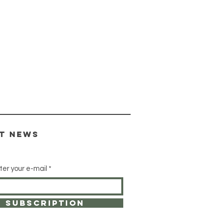
st news
ter your e-mail
subscription