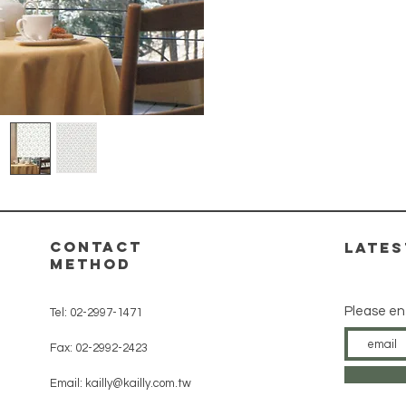
contact
​late
method
Please en
Tel: 02-2997-1471
Fax: 02-2992-2423
Email:
kailly@kailly.com.tw