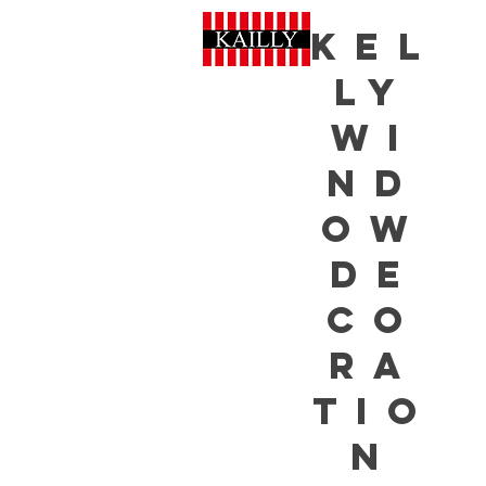
Kel
ly
Wi
nd
ow
De
co
ra
tio
n