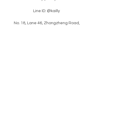
Line ID: @kailly
​ No. 18, Lane 46, Zhongzheng Road,
Xinzhuang District, New Taipei City
​latest news
Please enter your e-mail
subscription