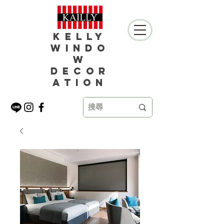
Kelly
Windo
w
Decor
ation