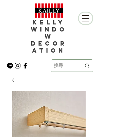
Kelly
Windo
w
Decor
ation