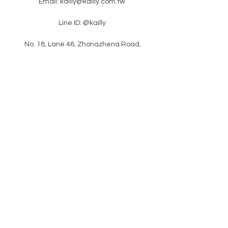
Email:
kailly@kailly.com.tw
共7色，搭配3款邊蓋及組合設計。
詳細資訊請參考
Line ID: @kailly
日本官網
​ No. 18, Lane 46, Zhongzheng Road,
Xinzhuang District, New Taipei City
​latest news
Please enter your e-mail
subscription