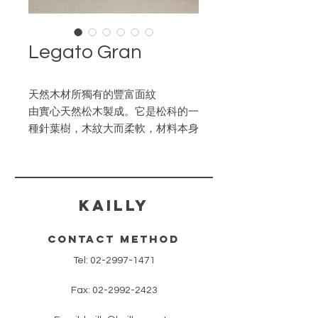
Legato Gran
天然木材所獨有的豐富面紋
由實心天然松木製成。它是松科的一
種針葉樹，木紋大而柔軟，材料本身
柔軟，可加工性極佳。
・不同的邊蓋設計增加了室內風格的
選擇。
​KAILLY
・由靜音滑輪和天然木材組合而成的
軌道可提供出色的靜音效果。
contact method
・對於小窗戶和小牆壁的高窗扇，可
Tel:
02-2997-1471
以使用天花拖架和特殊墊片完美貼合
天花板。將窗簾掛在天花板上有挑高
Fax:
02-2992-2423
的效果。