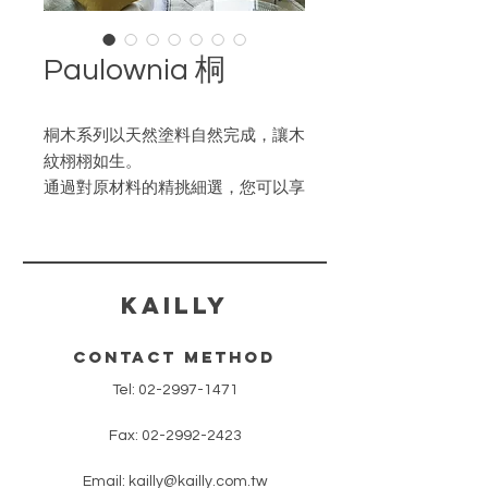
Paulownia 桐
桐木系列以天然塗料自然完成，讓木
紋栩栩如生。
通過對原材料的精挑細選，您可以享
受到桐木原有的白亮色澤和柔和的木
紋。
泡桐木板條的特點是，由於陽光和熱
量的影響，它們的顏色會隨著時間而
​KAILLY
變化。變色程度因環境和光照條件以
及木材個體差異而異。
contact method
Tel:
02-2997-1471
共2色。
Fax:
02-2992-2423
Email:
kailly@kailly.com.tw