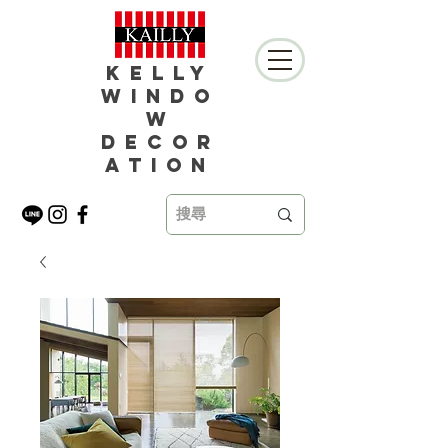
Kelly
Windo
w
Decor
ation