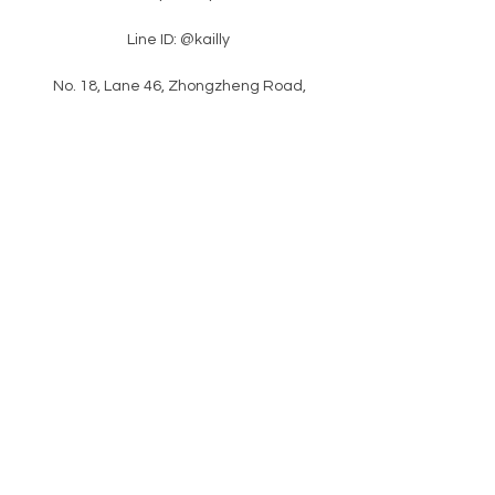
Line ID: @kailly
​ No. 18, Lane 46, Zhongzheng Road,
Xinzhuang District, New Taipei City
​latest news
Please enter your e-mail
subscription