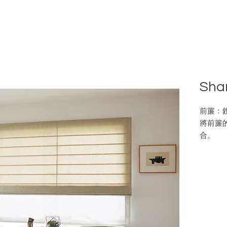
Sha
前簾：銳
將前簾
合。