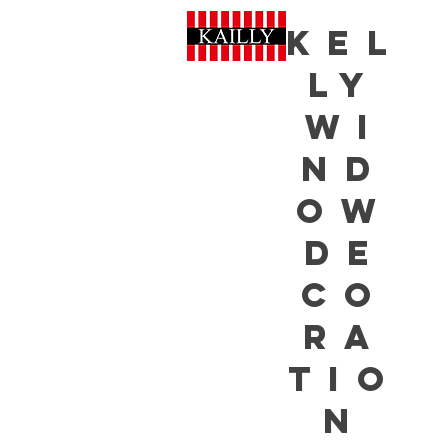
Kel
ly
Wi
nd
ow
De
co
ra
tio
n