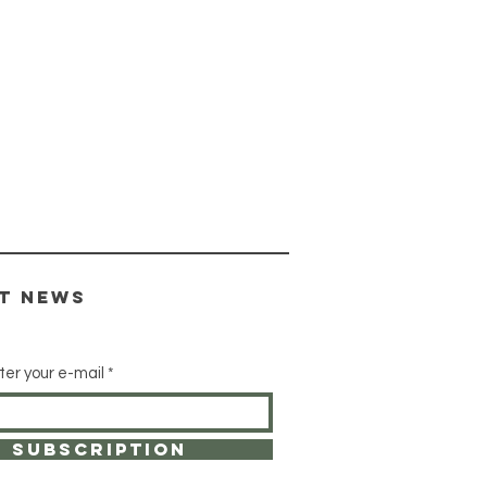
st news
ter your e-mail
subscription