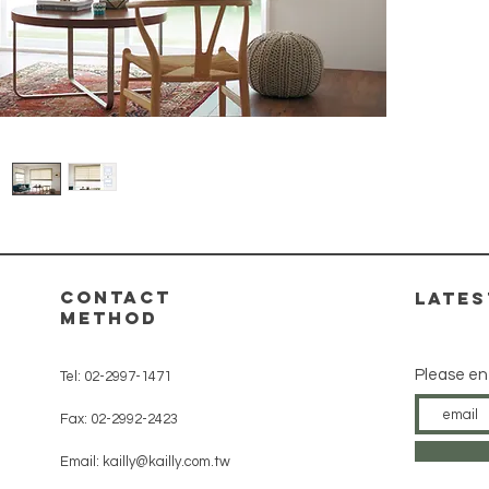
contact
​late
method
Please en
Tel: 02-2997-1471
Fax: 02-2992-2423
Email:
kailly@kailly.com.tw