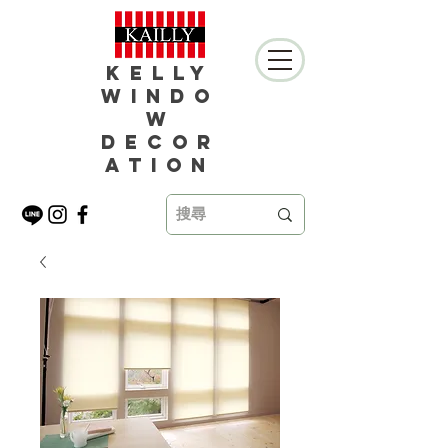
Kelly
Windo
w
Decor
ation