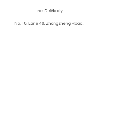
Line ID: @kailly
​ No. 18, Lane 46, Zhongzheng Road,
Xinzhuang District, New Taipei City
​latest news
Please enter your e-mail
subscription