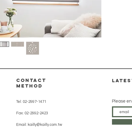
contact
​late
method
Please en
Tel: 02-2997-1471
Fax: 02-2992-2423
Email:
kailly@kailly.com.tw