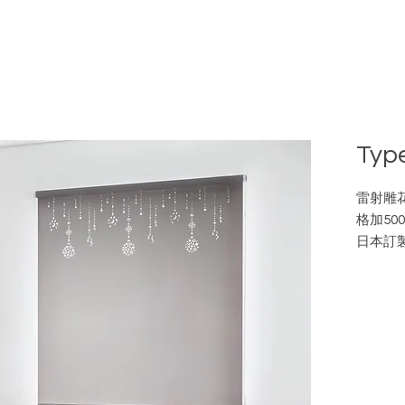
Typ
雷射雕
格加50
日本訂
欲了解