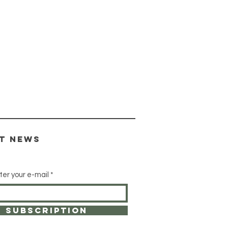
st news
ter your e-mail
subscription