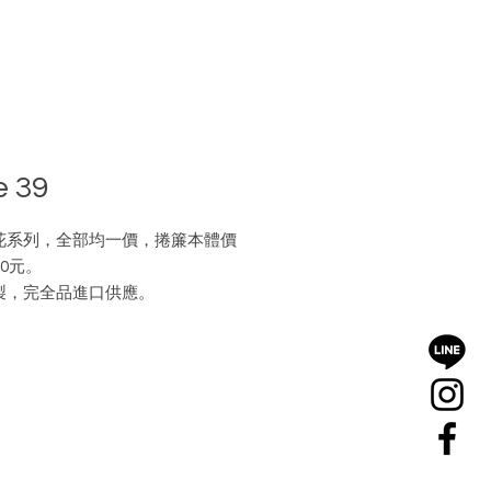
e 39
花系列，全部均一價，捲簾本體價
00元。
製，完全品進口供應。
更多請洽各經銷商或公司業務部。