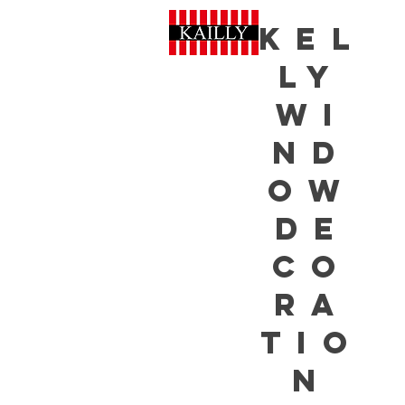
Kel
ly
Wi
nd
ow
De
co
ra
tio
n