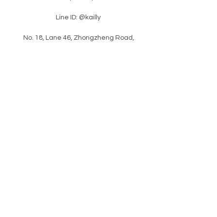
Line ID: @kailly
​ No. 18, Lane 46, Zhongzheng Road,
Xinzhuang District, New Taipei City
​latest news
Please enter your e-mail
subscription