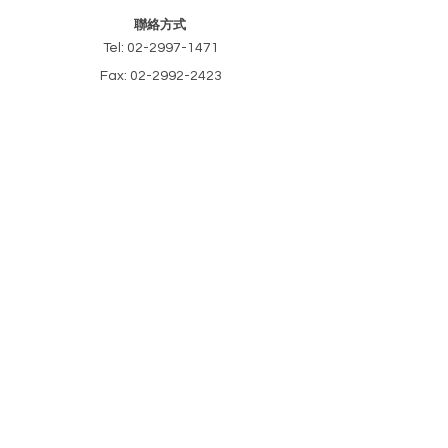
聯絡方式
Tel:
02-2997-1471
Fax:
02-2992-2423
Email: kailly@kailly.com.tw
Line ID: @kailly
​新北市新莊區中正路46巷18號
​最新消息
請輸入您的電子信箱
訂閱