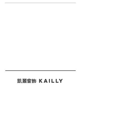
​凱麗窗飾 KAILLY
聯絡方式
Tel:
02-2997-1471
Fax:
02-2992-2423