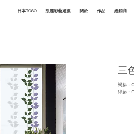
日本TOSO
凱麗彩藝捲簾
關於
作品
經銷商
三
褐藤：CP
綠藤：CP
如需訂