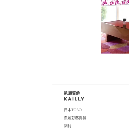
​凱麗窗飾
KAILLY
日本TOSO
凱麗彩藝捲簾
關於