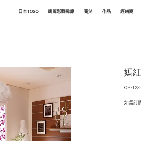
日本TOSO
凱麗彩藝捲簾
關於
作品
經銷商
嫣
CP-123
如需訂