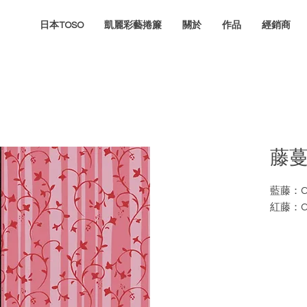
日本TOSO
凱麗彩藝捲簾
關於
作品
經銷商
藤
藍藤：CP
紅藤：CP
如需訂