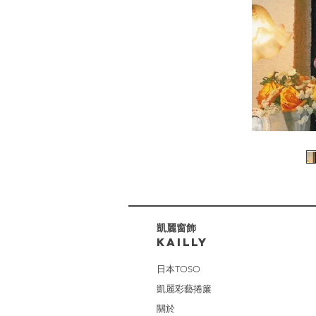
​凱麗窗飾
KAILLY
日本TOSO
凱麗彩藝捲簾
關於