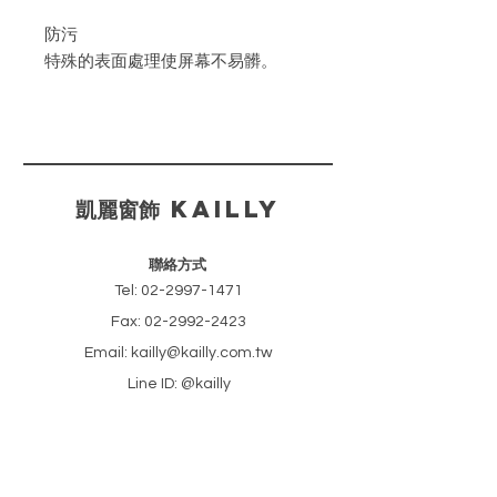
防污
特殊的表面處理使屏幕不易髒。
防焰
TOSO的防焰產品，已在日本消防和
災難管理機構註冊。
​凱麗窗飾 KAILLY
甲醛對策產品
是符合甲醛釋放量自願性標準值的F
聯絡方式
☆☆☆☆認證產品。
Tel:
02-2997-1471
Fax:
02-2992-2423
抗菌
Email: kailly@kailly.com.tw
它抑製附著在屏幕上的細菌的生長。
Line ID: @kailly
共2色。
​新北市新莊區中正路46巷18號