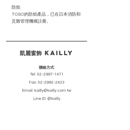
防焰
TOSO的防焰產品，已在日本消防和
災難管理機構註冊。
防污
特殊的表面處理使屏幕不易髒。
​凱麗窗飾 KAILLY
甲醛對策產品
是符合甲醛釋放量自願性標準值的F
聯絡方式
☆☆☆☆認證產品。
Tel:
02-2997-1471
Fax:
02-2992-2423
抗菌
Email: kailly@kailly.com.tw
它抑製附著在屏幕上的細菌的生長。
Line ID: @kailly
共2款花色。
​新北市新莊區中正路46巷18號