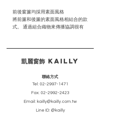
前後窗簾均採用素面風格
將前簾和後簾的素面風格相結合的款
式。 通過組合織物來傳播協調很有
吸引力。
風格選擇
・側邊框：用不同面料在窗簾兩側加
​凱麗窗飾 KAILLY
邊框的款式。
・下邊框：在窗簾底部放置邊框的樣
聯絡方式
式。
Tel:
02-2997-1471
・扇貝：利用扇形蕾絲面料打造羅馬
Fax:
02-2992-2423
色調的款式。
Email: kailly@kailly.com.tw
Line ID: @kailly
​新北市新莊區中正路46巷18號