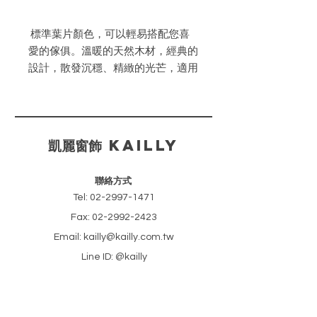
標準葉片顏色，可以輕易搭配您喜
愛的傢俱。溫暖的天然木材，經典的
設計，散發沉穩、精緻的光芒，適用
於各種空間及風格。
共16色。
​凱麗窗飾 KAILLY
聯絡方式
Tel:
02-2997-1471
Fax:
02-2992-2423
Email: kailly@kailly.com.tw
Line ID: @kailly
​新北市新莊區中正路46巷18號